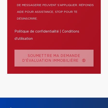
DE MESSAGERIE PEUVENT S’APPLIQUER. RÉPONDS
AIDE POUR ASSISTANCE, STOP POUR TE
DÉSINSCRIRE.
Politique de confidentialité
|
Conditions
d'utilisation
SOUMETTRE MA DEMANDE
D'ÉVALUATION IMMOBILIÈRE