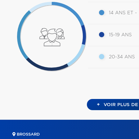
14 ANS ET -
15-19 ANS
20-34 ANS
+
VOIR PLUS DE
BROSSARD