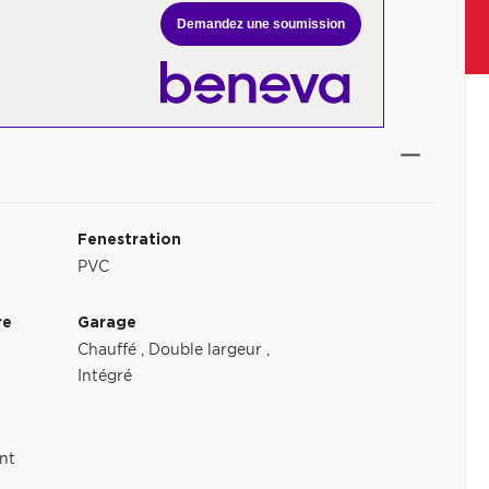
Demandez une soumission
Fenestration
PVC
re
Garage
Chauffé
,
Double largeur
,
Intégré
nt