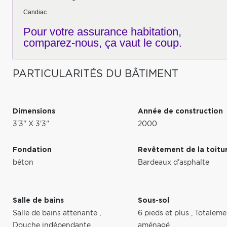
Candiac
Pour votre
assurance habitation,
comparez-nous,
ça vaut le coup.
PARTICULARITÉS DU BÂTIMENT
Dimensions
Année de construction
3'3" X 3'3"
2000
Fondation
Revêtement de la toitu
béton
Bardeaux d'asphalte
Salle de bains
Sous-sol
Salle de bains attenante
,
6 pieds et plus
,
Totaleme
Douche indépendante
aménagé