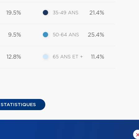
19.5%
21.4%
35-49 ANS
9.5%
25.4%
50-64 ANS
12.8%
11.4%
65 ANS ET +
 STATISTIQUES